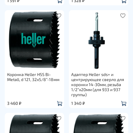
1 591 ₽
1 328 ₽
Коронка Heller HSS Bi-
Адаптер Heller sds+ и
Metall, d 121, 32х5/8”-18мм
центрирующее сверло для
коронки 14-30мм, резьба
1/2“x20мм (для 933 и 937
группы)
3 460 ₽
1 340 ₽