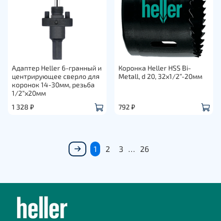
Адаптер Heller 6-гранный и
Коронка Heller HSS Bi-
центрирующее сверло для
Metall, d 20, 32х1/2”-20мм
коронок 14-30мм, резьба
1/2“x20мм
1 328 ₽
792 ₽
1
2
3
…
26