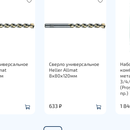
ниверсальное
Сверло универсальное
Набо
mat
Heller Allmat
ком
мм
8х80х120мм
мета
3/4
(Pro
пр.)
633 ₽
1 84