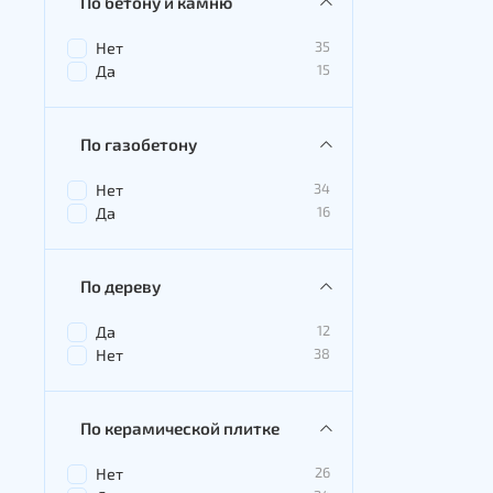
По бетону и камню
35
Нет
15
Да
По газобетону
34
Нет
16
Да
По дереву
12
Да
38
Нет
По керамической плитке
26
Нет