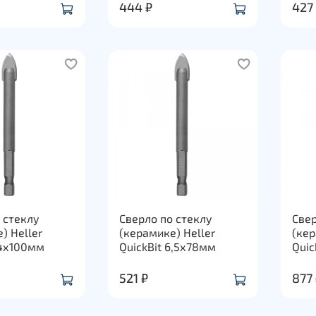
444 ₽
427
 стеклу
Сверло по стеклу
Свер
) Heller
(керамике) Heller
(кер
14х100мм
QuickBit 6,5х78мм
Quic
521 ₽
877