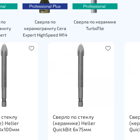
 по
Сверла по
Сверла по керамике
аниту
керамограниту Cera
TurboTile
ert
Expert HighSpeed M14
 стеклу
Сверло по стеклу
Свер
) Heller
(керамике) Heller
(кер
13х100мм
QuickBit 6х75мм
Quic