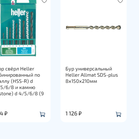
р свёрл Heller
Бур универсальный
бинированный по
Heller Allmat SDS-plus
ллу (HSS-R) d
8х150х210мм
/5/6/8 и камню
stone) d 4/5/6/8 (9
4 ₽
1 126 ₽