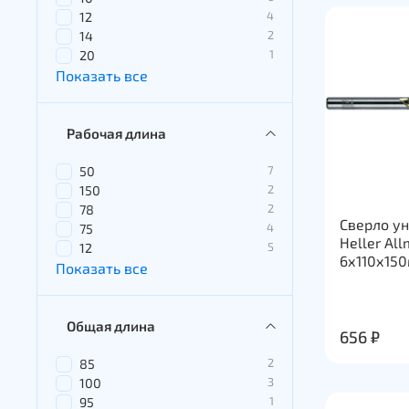
4
12
2
14
1
20
Показать все
Рабочая длина
7
50
2
150
2
78
Сверло у
4
75
Heller All
5
12
6х110х15
Показать все
Общая длина
656 ₽
2
85
3
100
1
95