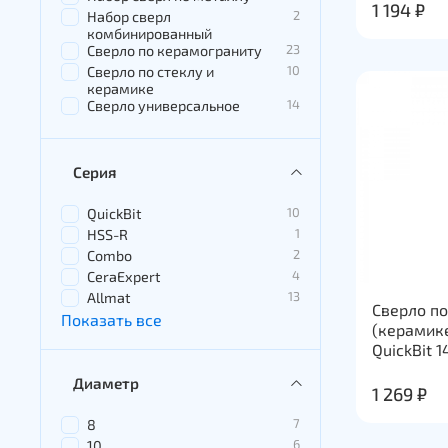
1 194 ₽
2
Набор сверл
комбинированный
23
Сверло по керамограниту
10
Сверло по стеклу и
керамике
14
Сверло универсальное
Серия
10
QuickBit
1
HSS-R
2
Combo
4
CeraExpert
13
Allmat
Сверло по
Показать все
(керамике
QuickBit 
Диаметр
1 269 ₽
7
8
6
10