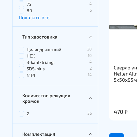
4
75
6
80
Показать все
Тип хвостовика
20
Цилиндрический
10
HEX
4
3-kant/triang.
Сверло у
2
SDS-plus
Heller All
14
M14
5х50х95
Количество режущих
кромок
470 ₽
36
2
Комплектация