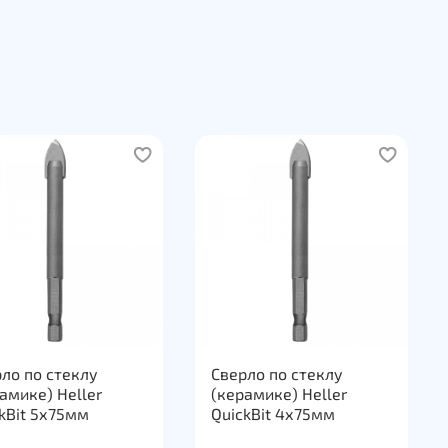
ло по стеклу
Сверло по стеклу
амике) Heller
(керамике) Heller
kBit 5х75мм
QuickBit 4х75мм