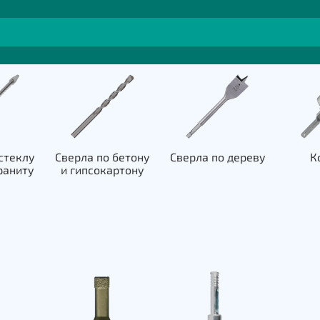
стеклу
Сверла по бетону
Сверла по дереву
К
раниту
и гипсокартону