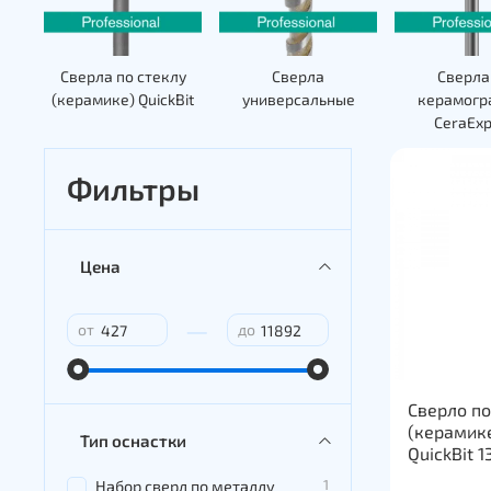
Сверла по стеклу
Сверла
Сверла
(керамике) QuickBit
универсальные
керамогр
CeraExp
Фильтры
Цена
—
от
до
Сверло по
(керамике
Тип оснастки
QuickBit 
1
Набор сверл по металлу