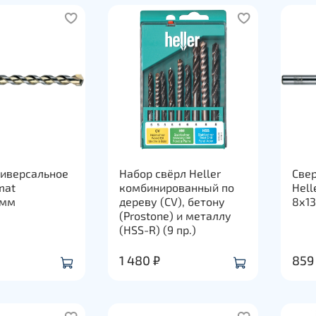
ниверсальное
Набор свёрл Heller
Све
mat
комбинированный по
Hell
0мм
дереву (CV), бетону
8х1
(Prostone) и металлу
(HSS-R) (9 пр.)
1 480 ₽
859