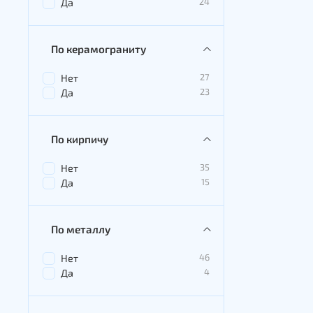
24
Да
По керамограниту
27
Нет
23
Да
По кирпичу
35
Нет
15
Да
По металлу
46
Нет
4
Да