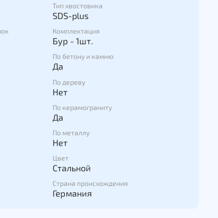
Тип хвостовика
 в армировании и мощного, быстрого
SDS-plus
верления
мок
Комплектация
Бур - 1шт.
рукция головки и спирали для эффективной
уровой муки и минимального распространения
По бетону и камню
ких отверстиях
Да
лагодаря спирали, рассчитанной с помощью
По дереву
шает нагрузку на пользователя
Нет
ивание благодаря центрирующему острию
По керамограниту
Да
По металлу
Нет
Цвет
Стальной
Страна происхождения
Германия