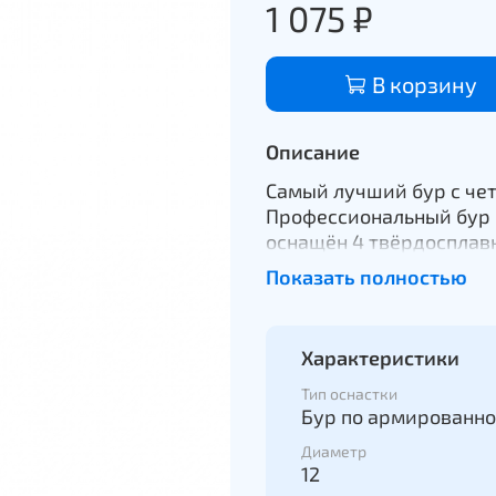
1 075 ₽
В корзину
Описание
Самый лучший бур с че
Профессиональный бур п
оснащён 4 твёрдоспла
позволяют быстро и над
Показать полностью
Прочные режущие кромк
обеспечивают очень выс
энергично продвигаться
Характеристики
Инструмент с мно
Тип оснастки
и армирования
Бур по армированно
Исключительно пр
Диаметр
стойкости
12
Со встроенной голо