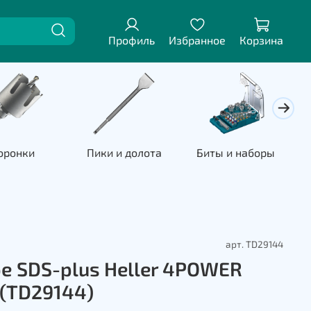
Профиль
Избранное
Корзина
оронки
Пики и долота
Биты и наборы
П
арт.
TD29144
е SDS-plus Heller 4POWER
(TD29144)