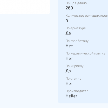
Общая длина
высокой стойкости
260
сверления
Быстрый процесс с
Количество режущих кро
4
Оптимальная конст
транспортировки б
По арматуре
пыли, даже в глубо
Да
Низкая вибрация б
По газобетону
компьютера, умень
Нет
Простое надсверл
По керамической плитке
Нет
По кирпичу
Да
По стеклу
Нет
Производитель
Heller