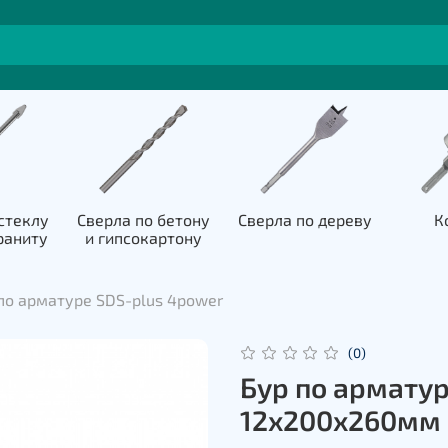
стеклу
Сверла по бетону
Сверла по дереву
К
раниту
и гипсокартону
по арматуре SDS-plus 4power
(0)
Бур по арматур
12х200х260мм 