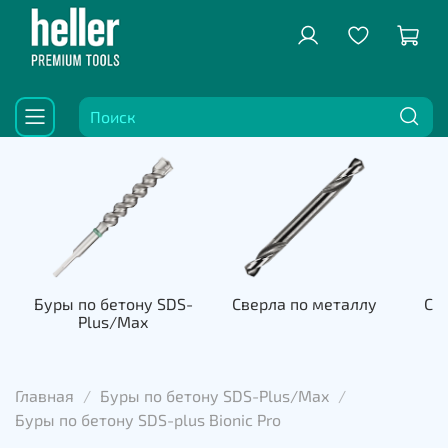
Буры по бетону SDS-
Сверла по металлу
Све
Plus/Max
к
Главная
Буры по бетону SDS-Plus/Max
Буры по бетону SDS-plus Bionic Pro