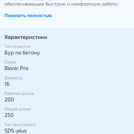
обеспечивающее быструю и комфортную работу.
Головка бура отличается запатентованным дизайном
Показать полностью
двухкромочного резца. Легкий старт сверления
обеспечивает двухточечное центрирование бура,
расположенное на режущей кромке. Сверло
оснащено широкой спиралью, которая помогает
Характеристики
быстро отводить пыль из зоны бурения, что
способствует быстой и комфортной работе, а так же
Тип оснастки
сверлению без возникновения эффекта «взрыва
Бур по бетону
пыли». Сертифицированы Ассоциацией контроля
Серия
качества стенных сверл (PGM) в соответствии с
Bionic Pro
требованиями Немецкого института строительной
техники (DiBt).
Диаметр
16
Рабочая длина
200
Общая длина
250
Тип хвостовика
SDS-plus