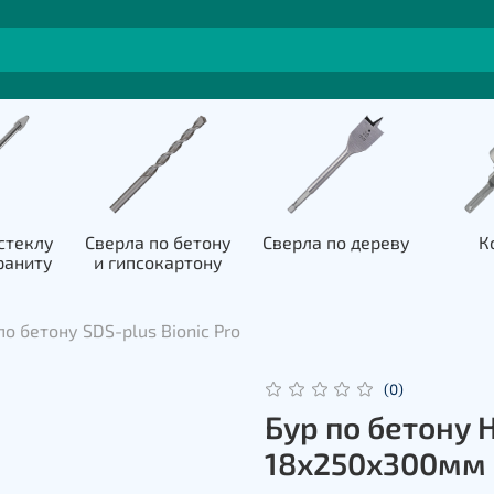
стеклу
Сверла по бетону
Сверла по дереву
К
раниту
и гипсокартону
о бетону SDS-plus Bionic Pro
(0)
Бур по бетону H
18х250х300мм