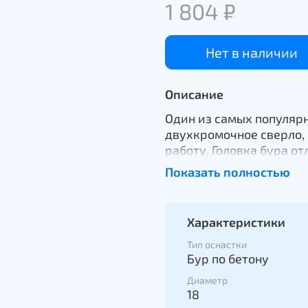
1 804 ₽
Нет в наличии
Описание
Один из самых популярны
двухкромочное сверло
работу. Головка бура о
двухкромочного резца. 
Показать полностью
двухточечное центриро
кромке. Сверло оснаще
быстро отводить пыль и
Характеристики
комфортной работе, а т
«взрыва пыли». Сертиф
Тип оснастки
Бур по бетону
стенных сверл (PGM) в 
института строительной 
Диаметр
18