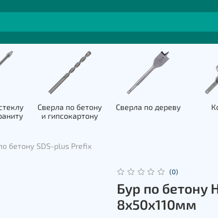
стеклу
Сверла по бетону
Сверла по дереву
К
раниту
и гипсокартону
о бетону SDS-plus Prefix
(0)
Бур по бетону H
8х50х110мм