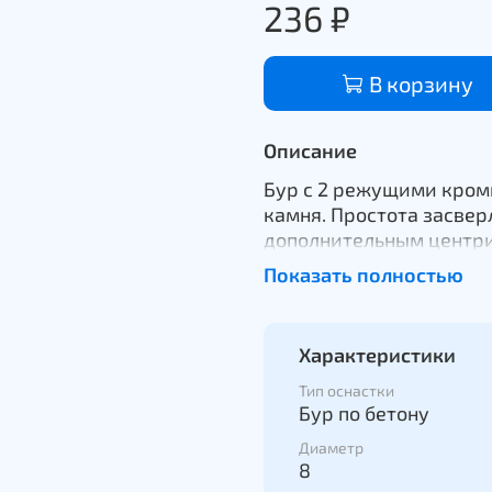
236 ₽
В корзину
Описание
Бур с 2 режущими кром
камня. Простота засве
дополнительным центри
уменьшения вибрации с
Показать полностью
перфоратор
Характеристики
Тип оснастки
Бур по бетону
Диаметр
8