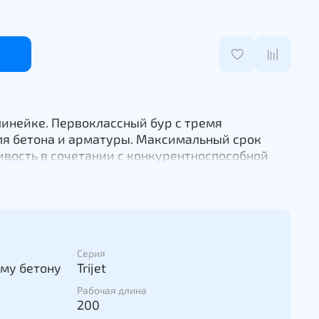
линейке. Первоклассный бур с тремя
я бетона и арматуры. Максимальный срок
вость в сочетании с конкурентноспособной
ур самым популярным в своём классе. Самая
я одного отверстия среди буров SDS-plus.
одстве - утопленная твердосплавная головка
ты спиральных канавок для улучшенного
ения износоустойчивости.
Серия
му бетону
Trijet
Рабочая длина
200