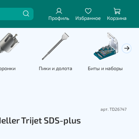
Профиль
Избранное
Корзина
оронки
Пики и долота
Биты и наборы
П
арт.
TD26747
eller Trijet SDS-plus