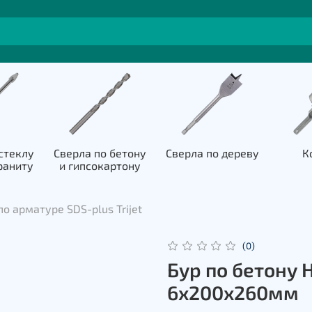
стеклу
Сверла по бетону
Сверла по дереву
К
раниту
и гипсокартону
о арматуре SDS-plus Trijet
(0)
Бур по бетону H
6х200х260мм