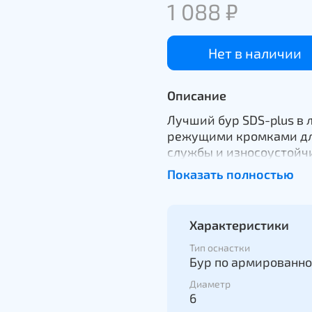
1 088 ₽
Нет в наличии
Описание
Лучший бур SDS-plus в 
режущими кромками дл
службы и износоустойчи
ценой делают данный б
Показать полностью
низкая скорость бурени
Инновации в буропроизв
и компьютерные рассчё
Характеристики
пылеотведения и повыш
Тип оснастки
Бур по армированно
Диаметр
6