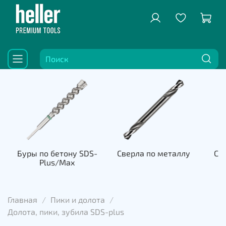
Буры по бетону SDS-
Сверла по металлу
Све
Plus/Max
к
Главная
Пики и долота
Долота, пики, зубила SDS-plus