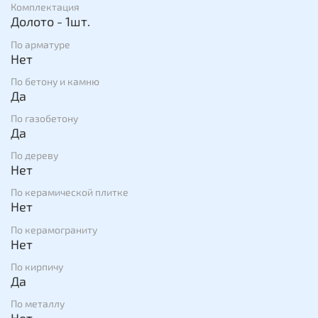
Комплектация
ограничены по глубине. Твердосплавное зубило – для
Долото - 1шт.
удаления и зачистки швов в кирпичной кладке и
строительном растворе. Обладает продолжительным
По арматуре
сроком службы благодаря специальному сплаву.
Нет
Зубило для расшивки швов – для удаления и зачистки
швов в кирпичной кладке и строительном растворе.
По бетону и камню
Да
По газобетону
Да
По дереву
Нет
По керамической плитке
Нет
По керамограниту
Нет
По кирпичу
Да
По металлу
Нет