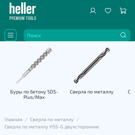
Буры по бетону SDS-
Сверла по металлу
Све
Plus/Max
к
Главная
Сверла по металлу
Сверла по металлу HSS-G двухсторонние