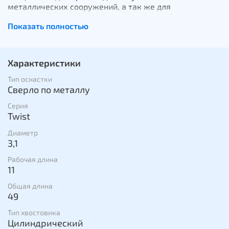
металлических сооружений, а так же для
проделывания отверстий под полые заклёпки.
Показать полностью
Быстрая замена, благодаря наличию двух сторон
сверления, в сочетании с прецизионной заточкой
канавок для идеально точных отверстий, делают
данное сверло наиболее удобным при сверлении
Характеристики
большого числа отверстий в тонколистовом металле
без отрыва от рабочего процесса.
Тип оснастки
Сверло по металлу
Серия
Twist
Диаметр
3,1
Рабочая длина
11
Общая длина
49
Тип хвостовика
Цилиндрический