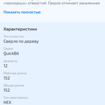
«проходных» отверстий. Сверло отличает закаленная
кромка и точное засверливание без нанесения сколов
Показать полностью
по краям отверстия. Серия плоско фрезерных сверл
Heller Quickbit выпускается с шестигранным
хвостовиком, что предотвращает проскальзывание
сверла в патроне.
Характеристики
Тип оснастки
Сверло по дереву
Серия
QuickBit
Диаметр
12
Рабочая длина
152
Общая длина
152
Тип хвостовика
HEX