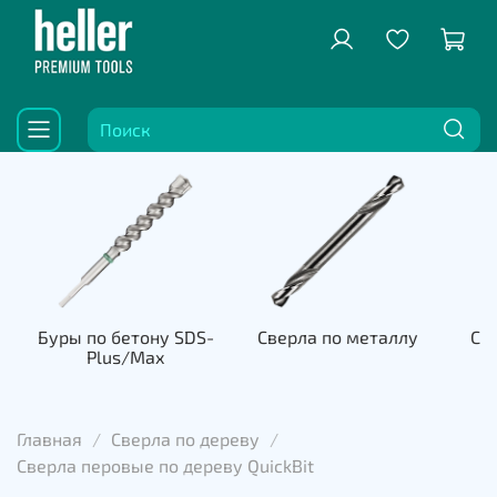
Буры по бетону SDS-
Сверла по металлу
Све
Plus/Max
к
Главная
Сверла по дереву
Сверла перовые по дереву QuickBit