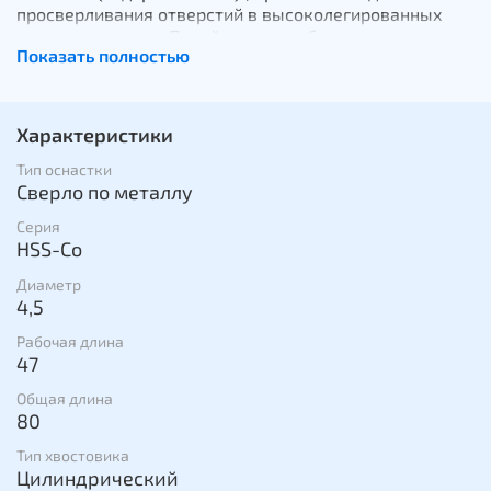
просверливания отверстий в высоколегированных
сталях и сплавах. Подойдут для работы с
Показать полностью
нержавеющей сталью, сплавом хрома и никеля,
железом, чугуном, жестью и цветными металлами.
Сверла этой серии заточены под углом 135 градусов,
изготовляются в соответствии со стандартом DIN 338,
Характеристики
выпускаются с цилиндрическим хвостовиком.
Тип оснастки
Сверло по металлу
Серия
HSS-Co
Диаметр
4,5
Рабочая длина
47
Общая длина
80
Тип хвостовика
Цилиндрический