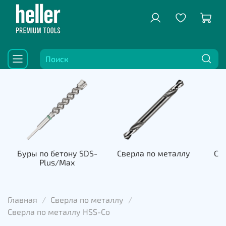
Буры по бетону SDS-
Сверла по металлу
Све
Plus/Max
к
Главная
Сверла по металлу
Сверла по металлу HSS-Co