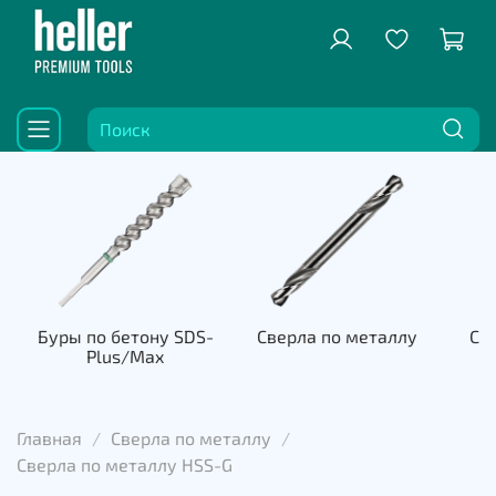
Буры по бетону SDS-
Сверла по металлу
Све
Plus/Max
к
Главная
Сверла по металлу
Сверла по металлу HSS-G