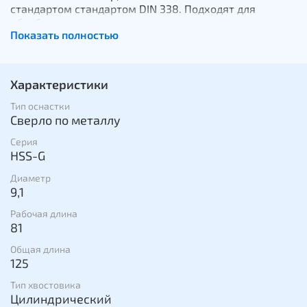
стандартом стандартом DIN 338. Подходят для
обработки жести и цветных металлов, железа,
Показать полностью
чугуна. Сверла затачиваются под углом 135 градусов,
что позволяет точно центрировать сверла перед
началом сверления. Производятся как с
классическим хвостовиком в форме цилиндра, так и с
Характеристики
шестигранным.
Тип оснастки
Сверло по металлу
Серия
HSS-G
Диаметр
9,1
Рабочая длина
81
Общая длина
125
Тип хвостовика
Цилиндрический