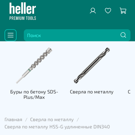
Буры по бетону SDS-
Сверла по металлу
Све
Plus/Max
к
Главная
Сверла по металлу
Сверла по металлу HSS-G удлиненные DIN340