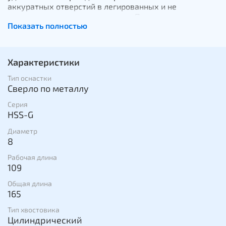
аккуратных отверстий в легированных и не
легированных сталях и сплавах. Представляем
Показать полностью
шлифованные сверла Heller HSS G Turbo. Сверла этой
серии подойдут для обработки листового и цветного
металла, железа, литой стали. Головка сверла
оснащена наконечником в форме латинской буквы
Характеристики
«W», позволяет начинать сверление без
использования керна. Спираль сверла отшлифована с
Тип оснастки
высокой точностью- это предотвращает образование
Сверло по металлу
сколов и заусенец на теле сверла и позволяет
Серия
сверлить отверстия высокой точности и идеальной
HSS-G
формы.
Диаметр
8
Рабочая длина
109
Общая длина
165
Тип хвостовика
Цилиндрический