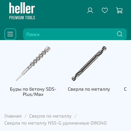
Буры по бетону SDS-
Сверла по металлу
Све
Plus/Max
к
Главная
Сверла по металлу
Сверла по металлу HSS-G удлиненные DIN340