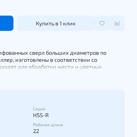
Купить в 1 клик
ифованных сверл больших диаметров по
ллер, изготовлены в соответствии со
дходят для обработки жести и цветных
а. Сверла затачиваются под углом 135
т точно центрировать сверла перед началом
Серия
HSS-R
Рабочая длина
22