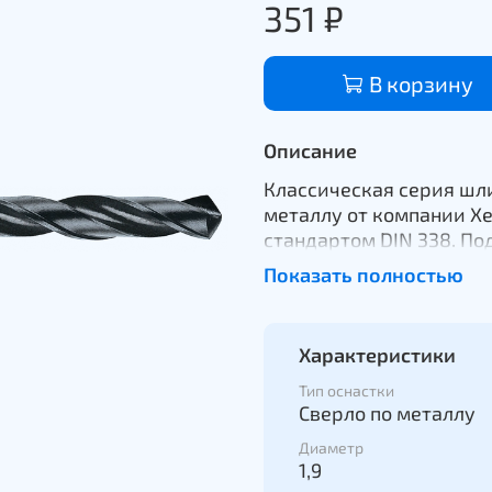
351 ₽
В корзину
Описание
Классическая серия шл
металлу от компании Хе
стандартом DIN 338. По
металлов, железа, чугун
Показать полностью
градусов, что позволяе
сверления.
Характеристики
Тип оснастки
Сверло по металлу
Диаметр
1,9