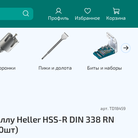
Профиль
Избранное
Корзина
оронки
Пики и долота
Биты и наборы
П
арт.
TD18459
ллу Heller HSS-R DIN 338 RN
0шт)