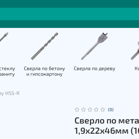
стеклу
Сверла по бетону
Сверла по дереву
К
раниту
и гипсокартону
лу HSS-R
(0)
Сверло по мета
1,9х22х46мм (1