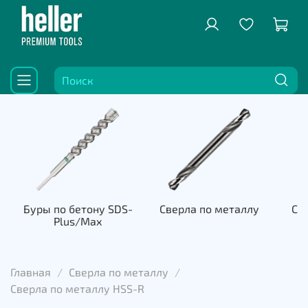
Буры по бетону SDS-
Сверла по металлу
Све
Plus/Max
к
Главная
Сверла по металлу
Сверла по металлу HSS-R