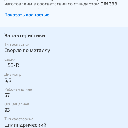
изготовлены в соответствии со стандартом DIN 338.
Подходят для обработки жести и цветных металлов,
Показать полностью
железа, чугуна. Сверла затачиваются под углом 135
градусов, что позволяет точно центрировать сверла
перед началом сверления.
Характеристики
Тип оснастки
Сверло по металлу
Серия
HSS-R
Диаметр
5,6
Рабочая длина
57
Общая длина
93
Тип хвостовика
Цилиндрический