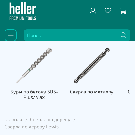
Буры по бетону SDS-
Сверла по металлу
Све
Plus/Max
к
Главная
Сверла по дереву
Сверла по дереву Lewis