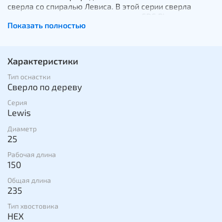
сверла со спиралью Левиса. В этой серии сверла
представлены с цилиндрическим и SDS Plus
Показать полностью
хвостовиками, поставляются как в индивидуальной
упаковке так и в наборах. Сверла этого типа
обладают самозатягивающимся острием с винтовой
резьбой, для максимально точного старта сверления,
Характеристики
основная и дополнительные режущие кромки
закалены и обладают острой заточкой.
Тип оснастки
Сверло по дереву
Серия
Lewis
Диаметр
25
Рабочая длина
150
Общая длина
235
Тип хвостовика
HEX